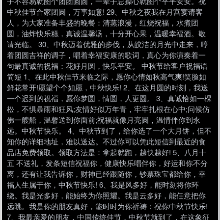
子不容易就图个团团圆圆，一辈子总操心就图个平平安安。祝
中秋佳节合家团圆，万事如意! 29、中秋之夜我在月宫宴请客
人，为大家准备丰盛的晚餐：清蒸浪漫，红烧祝福，水煮团
圆，油炸快乐糕，真诚温馨汤，十分开心果，温暖幸福酒。敬
请光临。 30、中秋迈着优雅的步伐，从皎洁的月光中走来，哼
着团圆吉祥的调子，唱着幸福安康的歌词，真心为你演奏着一
句最真诚的祝福：花好月圆，快乐平安。 中秋节给客户祝福语
简短 1、在此中秋佳节来临之际，愿你心情如秋高气爽!笑脸如
鲜花常开!愿望个个如愿，中秋快乐! 2、在这月圆的时刻，我送
一个迟到的祝福，愿你梦圆，情圆，人更圆。 3、真诚恰如一棵
松，不惧暴雨和狂风;友情好似万年青，牢牢扎根在心中;问候仿
佛一艘船，温馨送到你面前;祝福就像月亮圆，温情伴你到永
远。中秋节快乐。 4、中秋节到了，给你选了一个大月饼，但不
知你的详细地址，难以送达。不过你可以凭此短信到最近的食
品店免费领取。领取方法是：拿起就跑，越快越好! 5、八月十
五 不送礼，发条短信祝福你，健康快乐唱伴你，好运和你不分
离，还有让我告诉你，财神已经跟随你，钞票珠宝都给你，幸
福人生属于你，中秋节快乐! 6、我是风多好，能时刻将你环
绕。我是光多好，能始终为你照耀。我是云多好，能任意把你
远眺。我是你的朋友真好，能时时为你祈祷：祝你中秋节快乐!
7、我最亲爱的朋友，中国传统佳节，中秋节就到了，在这象征