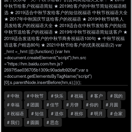
中秋节给客户祝福语简短 ★ 2019给客户的中秋节简短祝福语精
选 ★ 2019适合中秋节发给客户的短信祝福语 中秋节祝福语大全
★ 2017年中秋国庆节送给客户的祝福语 ★ 2019中秋节销售人
员发给客户的祝福语大全 ★ 2019适合在中秋节发给客户的短信
中秋节送给客户的祝福语 ★ 2019年中秋节祝福语简短送客户 ★
2019适合发送给客户的中秋节商务祝福语100句 ★ 中秋节祝福
语送客户精选80句 ★ 2021中秋节给客户的优美祝福语(2) var
_hmt =_hmt ||[];(function() {var hm
=document.createElement("script");hm.src
="https://hm.baidu.com/hm.js?
2697f5ae036705b1309c90adafb920af";var s
=document.getElementsByTagName("script")
[0];s.parentNode.insertBefore(hm,s);})();
# 中秋
# 中秋节
# 快乐
# 祝福
# 客户
# 我的
# 幸福
# 团圆
# 佳节
# 月饼
# 你的
# 月圆
# 祝福语
# 短信
# 送你
# 祝你
# 明月
# 合家
# 我们
# 圆圆
# 思念