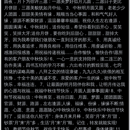
圆夜，月下为你许三愿：一愿美梦好似月儿圆，二愿日子更比
月饼甜，三愿美貌犹如月中仙。 3、中秋明月圆又圆，老老少少
人团圆，甜甜美美情有缘，顺顺当当心事圆，和和气气好人
缘，源源不断聚财源，温温馨馨幸福圆。祝你人生左右逢源，
圆圆满满! 4、中秋就到，送你短信，希望你看到后开心，笑笑
笑，笑掉大牙;送你月饼，要你吃到后甜心，甜甜甜，甜掉大
牙。因为我希望我们做朋友一直到没牙的那天。 5、用真诚经
营，用执着追求，用善良相待，用信任维系，用虔诚祈盼，用
感激回报感激，用祝福传递祝福……合作愉快，愉快合作!愿所
有的客户朋友中秋快乐! 6、一心一意的支持陪伴，接二连三的
合作美满，四书五经的学习不断，六出奇计的辉煌呈现，七窍
玲珑的谋略高瞻，八拜之交的情谊康健，九九(久久)依偎的相互
扶搀，十全十美的真诚不变。亲爱的客户一生的缘，祝中秋节
快乐，幸福连连。 7、让最圆的明月陪伴你和我，让明月传达我
的心愿与祝福…祝福中秋佳节快乐，月圆人圆事事圆满! 8、中
秋节祝福短信：中秋将至，祝你日圆、月圆、梦圆，团团圆圆;
官源、财源、路源，左右逢源;人缘、福缘、份缘，缘缘不断;情
愿、心愿、意愿，愿愿随心!中秋快乐! 9、中秋快乐!中秋佳节快
到了，提前送你八轮“月”：身体月来月棒，笑容“月”来“月”甜，
钞票“月”来“月”多，生活“月”来“月”顺。记住，转发就能实现!
10、教师节中秋节，祝你天天快乐，心想事成，身体健康! 11、