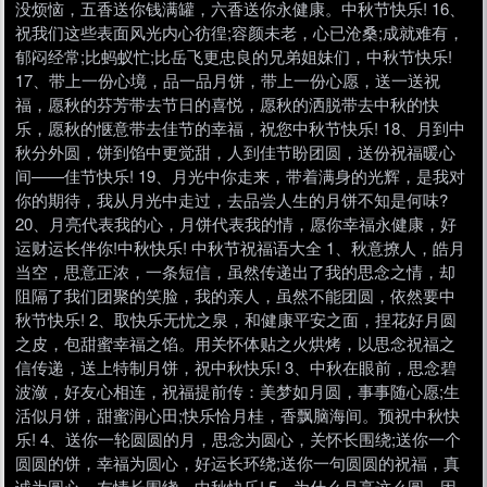
没烦恼，五香送你钱满罐，六香送你永健康。中秋节快乐! 16、
祝我们这些表面风光内心彷徨;容颜未老，心已沧桑;成就难有，
郁闷经常;比蚂蚁忙;比岳飞更忠良的兄弟姐妹们，中秋节快乐!
17、带上一份心境，品一品月饼，带上一份心愿，送一送祝
福，愿秋的芬芳带去节日的喜悦，愿秋的洒脱带去中秋的快
乐，愿秋的惬意带去佳节的幸福，祝您中秋节快乐! 18、月到中
秋分外圆，饼到馅中更觉甜，人到佳节盼团圆，送份祝福暖心
间——佳节快乐! 19、月光中你走来，带着满身的光辉，是我对
你的期待，我从月光中走过，去品尝人生的月饼不知是何味?
20、月亮代表我的心，月饼代表我的情，愿你幸福永健康，好
运财运长伴你!中秋快乐! 中秋节祝福语大全 1、秋意撩人，皓月
当空，思意正浓，一条短信，虽然传递出了我的思念之情，却
阻隔了我们团聚的笑脸，我的亲人，虽然不能团圆，依然要中
秋节快乐! 2、取快乐无忧之泉，和健康平安之面，捏花好月圆
之皮，包甜蜜幸福之馅。用关怀体贴之火烘烤，以思念祝福之
信传递，送上特制月饼，祝中秋快乐! 3、中秋在眼前，思念碧
波潋，好友心相连，祝福提前传：美梦如月圆，事事随心愿;生
活似月饼，甜蜜润心田;快乐恰月桂，香飘脑海间。预祝中秋快
乐! 4、送你一轮圆圆的月，思念为圆心，关怀长围绕;送你一个
圆圆的饼，幸福为圆心，好运长环绕;送你一句圆圆的祝福，真
诚为圆心，友情长围绕。中秋快乐! 5、为什么月亮这么圆，因