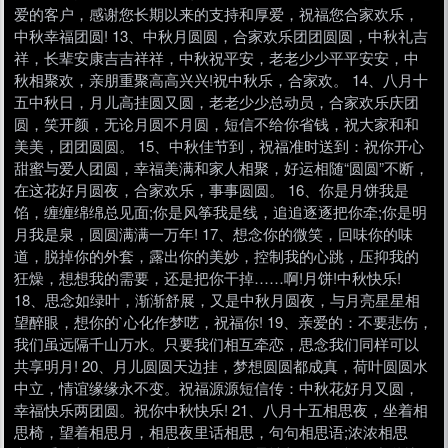
爱的客户，感谢您长期以来的支持和厚爱，祝福您合家欢乐，
中秋幸福团圆! 13、中秋月圆圆，合家欢乐团团圆圆，中秋礼吉
祥，长辈安康吉吉祥祥，中秋祝平安，老老少少平平安安，中
秋相聚欢，亲朋重聚高高兴兴!祝中秋乐，合家欢。 14、八月十
五中秋日，月儿高挂圆又圆，老老少少总动员，合家欢乐庆团
圆，笑开颜，无论月圆不月圆，短信不给你省钱，祝大家和和
美美，团团圆圆。 15、中秋佳节到，祝福准时送到：祝你开心
甜蜜与爱人团圆，幸福美满和家人相聚，好运相随“圆圆”不断，
在这花好月圆夜，合家欢乐，事事圆圆。 16、你是月饼我是
馅，缠缠绵绵总见面;你是风筝我是线，追追逐逐把你牵;你是明
月我是泉，圆圆满满一万年! 17、想念你的微笑，回味你的味
道，脱掉你的外套，露出你的美妙，控制我的心跳，压抑我的
狂燥，想想我的需要，还是把你干掉……啊!月饼!中秋快乐!
18、思念如绿叶，渐渐舒展，又是中秋月圆夜，与月亮星星相
望醉眼，想你的`心化作梦呓，祝福你! 19、亲爱的：不要悲伤，
我们虽远隔千山万水。只要我们相互牵恋，思念我们同样可以
共享明月! 20、月儿圆圆天边挂，梦想圆圆都成真，荷叶圆圆水
中立，情谊缘缘永不变。祝福源源短信传：中秋花好月又圆，
幸福快乐两团圆。祝你中秋快乐! 21、八月十五相思夜，坐着相
思椅，望着相思月，相思夜里话相思，句句相思语;浓浓相思