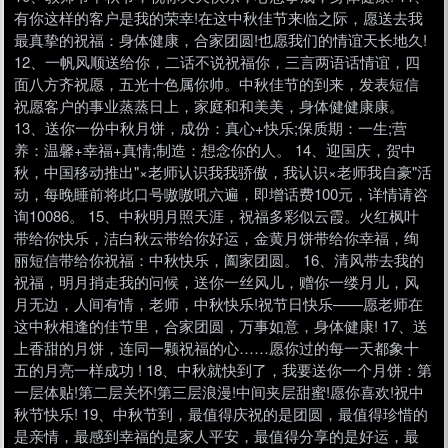
有你这样的客户是我的荣幸!在这中秋佳节来临之际，愿送去我
最真挚的祝福：身体健康，合家团圆!也愿我们的情谊天长地久!
12、一帆风顺送给你，二话不说祝福你，三言两语话情谊，四
面八方齐祝愿，五光十色属你帅。中秋佳节的到来，发表短信
祝愿客户的事业蒸蒸日上，家庭和和美美，身体健健康康。
13、送你一份中秋月饼，成份：真心+快乐;保质期：一生;营
养：温馨+幸福+真情;制造：想念你的人。 14、迎国庆，贺中
秋，中国移动推出"×老师认识我我骄傲，我认识×老师我自豪"活
动，每晚睡前将此口号嗷嗷吼六遍，即增话费100元，详情请咨
询10086。 15、中秋明月照天涯，祝福多彩似云霞。火红枫叶
带给你快乐，洁白秋云带给你好运，金黄月饼带给你幸福，绚
丽短信带给你祝福：中秋快乐，阖家团圆。 16、清风带去我的
祝福，明月捎走我的问候，送你一丝风儿，赠你一缕月儿，风
月无边，人间有情，老师，中秋快乐!祝节日快乐——愿老师在
这中秋相逢的佳节里，合家团圆，万事如意，身体健康! 17、送
上香甜的月饼，连同一颗祝福的心……愿你过的每一天都象十
五的月亮一样成功 ! 18、中秋就快到了，我要送你一个月饼：第
一层体贴!第二层关怀!第三层浪漫!中间夹层甜蜜!愿你喜欢!祝中
秋节快乐! 19、中秋节到，最值得庆祝的是团圆，最值得珍惜的
是亲情，最感到幸福的是家人平安，最值得分享的是好运，最