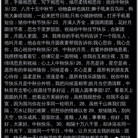
意，手握相思笔，写下相思句，倾尽柔情相思你：祝你中秋快
乐! 22、八月十五中秋节，动物森林也疯狂;狮子吼来百鸟叫，狗
熊大象瞎胡闹，一起来把节日闹;只有小猪静悄悄，打开手机看
短信：猪你中秋节快乐! 23、月满人齐全，家国两团圆，花好月
圆佳节夜，思念千里梦甜甜。祝福你中秋佳节快乐，合家团
聚，月圆人更圆。 24、我将你的手机号码告诉了一个陌生人，
他叫月老，他会在中秋月圆夜要帮我告诉你;我心思你，我心念
你，我心祝你中秋快乐! 25、中秋的月亮，在窗外静静地悬着。
我楞楞地看着它，仿佛它是一面明镜，你我在互相注视，互致
绵绵思意和祝福：心上人中秋快乐! 26、月亮是诗，星空是画，
愿所有的幸福伴随你，问候是春，关心是夏，愿所有的朋友真
心待你，温柔是秋，浪漫是冬，愿所有快乐跟随你。祝你中秋
节快乐月是中秋分外明，我把问候遥相寄;皓月当空洒清辉，中
秋良宵念挚心;祝愿佳节多好运，月圆人圆事事圆! 27、看着天上
圆圆的月亮，想着远方美丽的你，虽然我很想你，但我不会寂
寞，因为我与你在分享同一轮明月。 28、虽然千山将我们阻
隔，万水让我们难聚，但想你的情难以舍 29、烦恼随风，刮向
天空，快乐成风，迎面吹送。道顺，人顺，事事顺，你好，我
好，大家好。中秋快乐。 30、相隔十万八千里，却沐浴在同一
片月光下，迎接同一个节日，中秋，让月光送去我的祝福：团
圆，快乐每一天! 中秋节给客户的贺词简短相关文章： ★ 2019