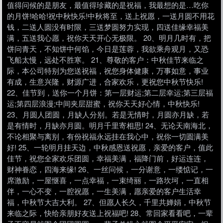
值得问候的是朋友，最值得珍藏的是祝福，我最想的是…吃你
的月饼!哈哈!祝中秋快乐!中秋将至，送上祝愿，一送月圆不用花
钱，二送人圆没有时限，三送梦圆努力实现，四送佳缘幸福美
满，五送我心愿，祝你天天开心无极限。 20、明月几时有，把
饼问青天，不知饼中何馅，今日是莲蓉，我欲乘舟观月，又恐
飞船太慢，远处不胜寒。 21、尊敬的客户：中秋佳节来临之
际，本公司特别为您送祝福，祝您身体健康，万事如意，事业
有成，生意兴隆，财源广进，合家欢乐，更祝您中秋节快乐!
22、佳节到，送你一个月饼：第一层财运;第二层幸运;第三层福
运;第四层浪漫;中间夹层甜蜜，祝你天天好心情，中秋快乐!
23、月圆人团圆，月缺人分别。若是无情时，月圆亦月缺，若
是有情时，月缺亦月圆。明月千里寄相思! 24、无论天南海北，
不论相聚与离别，有份祝福永远挂在我心中，祝你一切圆满美
好! 25、一轮明月挂天边，中秋感恩送祝愿，亲爱的客户，值此
佳节，祝您全家欢乐团圆，幸福美满，福降门前，好运连连，
财神眷恋，四海来缘! 26、一丝问候，一分谢意，一缕惦记，一
席激励，一屋惬喜，一点幸福，一束绮丽，一路坎坷，一直相
伴，一心不变，一腔祝愿，一生美满，愿亲爱的客户生活幸
福，中秋节大吉大利。 27、但愿人长久，千里共婵娟，中秋节
来临之际，快给亲朋好友送上祝福吧! 28、常回家看看吧，一辈