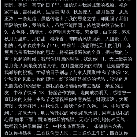
团圆、美好、喜庆的日子里。短信送去我最诚挚的祝愿。祝合
家幸福，吉祥如意，生活美满! 8、秋意撩人，皓月当空，思意
正浓，一条短信，虽然传递出了我的思念之情，却阻隔了我们
团聚的笑脸，我的亲人，虽然不能团圆，依然要中秋节快乐!
9、古色楼，清癯水，今宵明月天下美。紫金壶，白玉杯，盛来
秋月万里辉。月饼甜，桂花香，阵阵清风绕回廊。人团聚，永
相协，合家欢度中秋节! 10、中秋节，我想拜托天上的明月，麻
烦月光带着我对你的思念，将祝福撒遍你的全身，捎去我的心
声：风起的时候，我想你!月圆的时候，我念你! 11、天上最美的
是月亮;人间最美的是真情。在月圆这最美的时刻，让短信带去
我诚挚的祝福。忙碌的日子别忘了与家人团聚!中秋节快乐! 12、
让秋天的风吹走你的烦恼，纷飞的雨洗掉你的忧愁，皎洁的月
光照亮心中的黑暗，愿我的祝福能给你带去温暖，亲爱的朋
友，中秋节快乐! 13、扬起合作的帆，走向成功明天，感谢您一
直以来的支持，中秋节之际祝福你生意兴隆，财源滚滚，大展
宏图，天天好运，中秋快乐，愿我们合作久远。 14、中秋节要
到了，如果天晴，明月寄托我的问候;如果天阴，风声送达我的
心愿;如果下雨，雨滴送你我的祝福。无论何时何地何种天气，
我都祝你快乐幸福! 15、中秋来临百花香，一条短信带六香。一
香送你摇钱树，二香送你贵人扶，三香送你工作好，四香送你