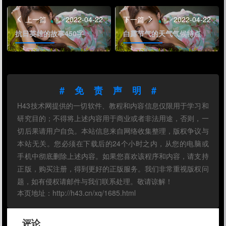
上一篇
2022-04-22
下一篇
2022-04-22
抗日英雄的故事450字
白露节气的天气气候特点
#免责声明#
H43技术网提供的一切软件、教程和内容信息仅限用于学习和
研究目的；不得将上述内容用于商业或者非法用途，否则，一
切后果请用户自负。本站信息来自网络收集整理，版权争议与
本站无关。您必须在下载后的24个小时之内，从您的电脑或
手机中彻底删除上述内容。如果您喜欢该程序和内容，请支持
正版，购买注册，得到更好的正版服务。我们非常重视版权问
题，如有侵权请邮件与我们联系处理。敬请谅解！
本页地址：http://h43.cn/xq/1685.html
评论