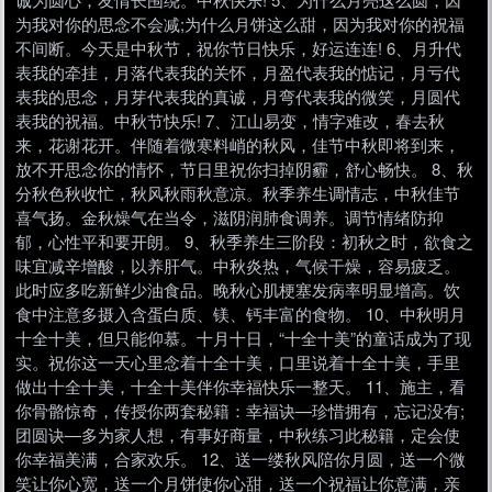
为我对你的思念不会减;为什么月饼这么甜，因为我对你的祝福
不间断。今天是中秋节，祝你节日快乐，好运连连! 6、月升代
表我的牵挂，月落代表我的关怀，月盈代表我的惦记，月亏代
表我的思念，月芽代表我的真诚，月弯代表我的微笑，月圆代
表我的祝福。中秋节快乐! 7、江山易变，情字难改，春去秋
来，花谢花开。伴随着微寒料峭的秋风，佳节中秋即将到来，
放不开思念你的情怀，节日里祝你扫掉阴霾，舒心畅快。 8、秋
分秋色秋收忙，秋风秋雨秋意凉。秋季养生调情志，中秋佳节
喜气扬。金秋燥气在当令，滋阴润肺食调养。调节情绪防抑
郁，心性平和要开朗。 9、秋季养生三阶段：初秋之时，欲食之
味宜减辛增酸，以养肝气。中秋炎热，气候干燥，容易疲乏。
此时应多吃新鲜少油食品。晚秋心肌梗塞发病率明显增高。饮
食中注意多摄入含蛋白质、镁、钙丰富的食物。 10、中秋明月
十全十美，但只能仰慕。十月十日，“十全十美”的童话成为了现
实。祝你这一天心里念着十全十美，口里说着十全十美，手里
做出十全十美，十全十美伴你幸福快乐一整天。 11、施主，看
你骨骼惊奇，传授你两套秘籍：幸福诀—珍惜拥有，忘记没有;
团圆诀—多为家人想，有事好商量，中秋练习此秘籍，定会使
你幸福美满，合家欢乐。 12、送一缕秋风陪你月圆，送一个微
笑让你心宽，送一个月饼使你心甜，送一个祝福让你意满，亲