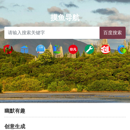
摸鱼导航
幽默有趣
创意生成