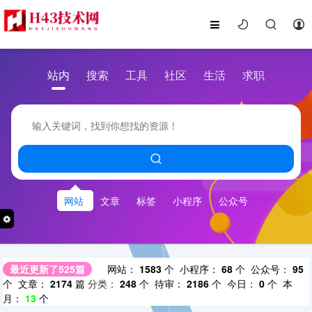
站内
搜索
工具
社区
生活
求职
网站
文章
标签
小程序
公众号
最近更新了525篇
网站：
1583
个 小程序：
68
个 公众号：
95
个 文章：
2174
篇
分类：
248
个 待审：
2186
个 今日：
0
个 本
月：
13
个