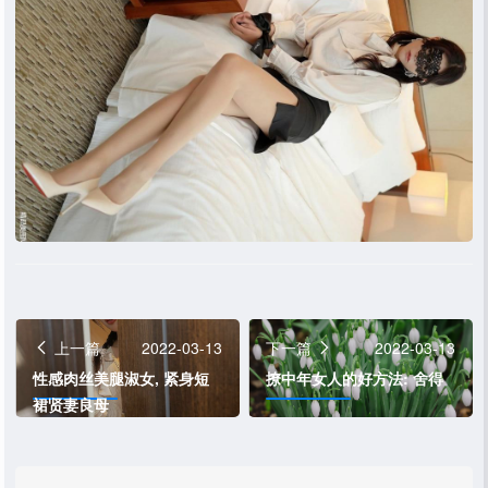
上一篇
2022-03-13
下一篇
2022-03-13
性感肉丝美腿淑女, 紧身短
撩中年女人的好方法: 舍得
裙贤妻良母